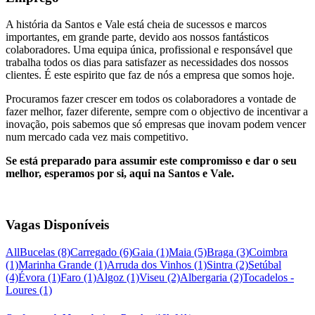
A história da Santos e Vale está cheia de sucessos e marcos
importantes, em grande parte, devido aos nossos fantásticos
colaboradores. Uma equipa única, profissional e responsável que
trabalha todos os dias para satisfazer as necessidades dos nossos
clientes. É este espirito que faz de nós a empresa que somos hoje.
Procuramos fazer crescer em todos os colaboradores a vontade de
fazer melhor, fazer diferente, sempre com o objectivo de incentivar a
inovação, pois sabemos que só empresas que inovam podem vencer
num mercado cada vez mais competitivo.
Se está preparado para assumir este compromisso e dar o seu
melhor, esperamos por si, aqui na Santos e Vale.
Vagas Disponíveis
All
Bucelas
(8)
Carregado
(6)
Gaia
(1)
Maia
(5)
Braga
(3)
Coimbra
(1)
Marinha Grande
(1)
Arruda dos Vinhos
(1)
Sintra
(2)
Setúbal
(4)
Évora
(1)
Faro
(1)
Algoz
(1)
Viseu
(2)
Albergaria
(2)
Tocadelos -
Loures
(1)